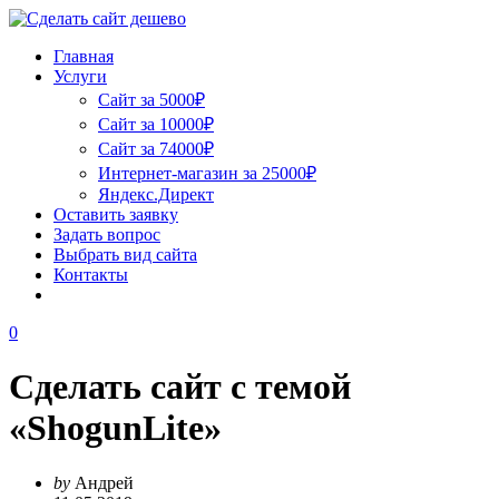
Главная
Услуги
Сайт за 5000₽
Сайт за 10000₽
Сайт за 74000₽
Интернет-магазин за 25000₽
Яндекс.Директ
Оставить заявку
Задать вопрос
Выбрать вид сайта
Контакты
0
Сделать сайт с темой
«ShogunLite»
by
Андрей