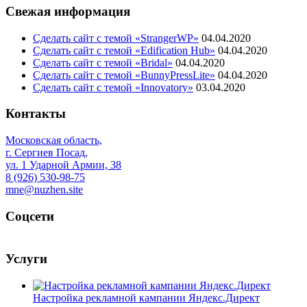
Свежая информация
Сделать сайт с темой «StrangerWP»
04.04.2020
Сделать сайт с темой «Edification Hub»
04.04.2020
Сделать сайт с темой «Bridal»
04.04.2020
Сделать сайт с темой «BunnyPressLite»
04.04.2020
Сделать сайт с темой «Innovatory»
03.04.2020
Контакты
Московская область,
г. Сергиев Посад,
ул. 1 Ударной Армии, 38
8 (926) 530-98-75
mne@nuzhen.site
Соцсети
Услуги
Настройка рекламной кампании Яндекс.Директ