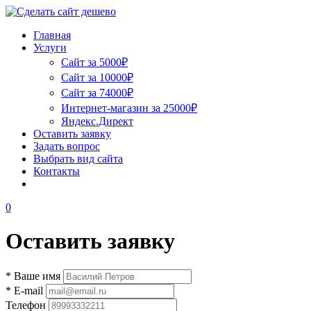
Главная
Услуги
Сайт за 5000₽
Сайт за 10000₽
Сайт за 74000₽
Интернет-магазин за 25000₽
Яндекс.Директ
Оставить заявку
Задать вопрос
Выбрать вид сайта
Контакты
0
Оставить заявку
*
Ваше имя
*
E-mail
Телефон