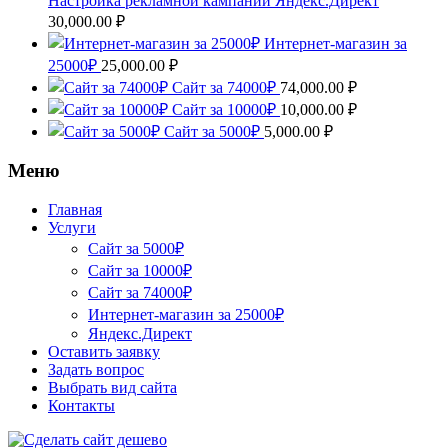
Настройка рекламной кампании Яндекс.Директ
30,000.00
₽
Интернет-магазин за
25000₽
25,000.00
₽
Сайт за 74000₽
74,000.00
₽
Сайт за 10000₽
10,000.00
₽
Сайт за 5000₽
5,000.00
₽
Меню
Главная
Услуги
Сайт за 5000₽
Сайт за 10000₽
Сайт за 74000₽
Интернет-магазин за 25000₽
Яндекс.Директ
Оставить заявку
Задать вопрос
Выбрать вид сайта
Контакты