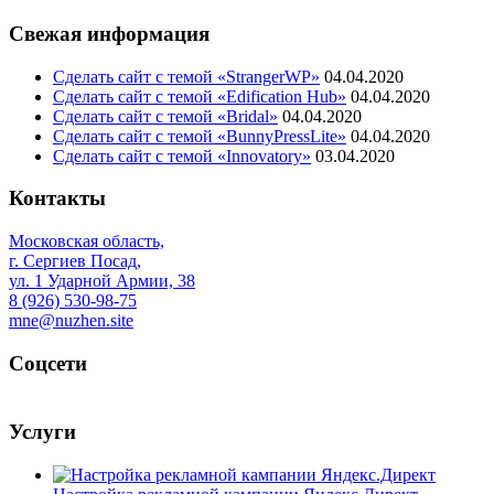
Свежая информация
Сделать сайт с темой «StrangerWP»
04.04.2020
Сделать сайт с темой «Edification Hub»
04.04.2020
Сделать сайт с темой «Bridal»
04.04.2020
Сделать сайт с темой «BunnyPressLite»
04.04.2020
Сделать сайт с темой «Innovatory»
03.04.2020
Контакты
Московская область,
г. Сергиев Посад,
ул. 1 Ударной Армии, 38
8 (926) 530-98-75
mne@nuzhen.site
Соцсети
Услуги