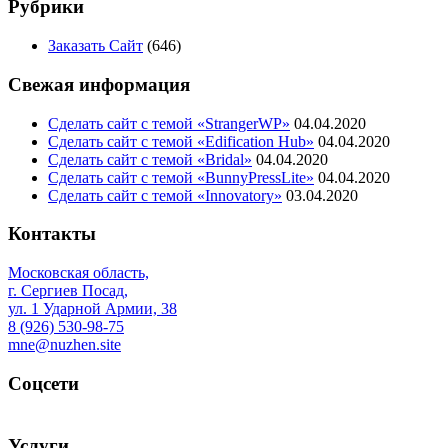
Рубрики
Заказать Сайт
(646)
Свежая информация
Сделать сайт с темой «StrangerWP»
04.04.2020
Сделать сайт с темой «Edification Hub»
04.04.2020
Сделать сайт с темой «Bridal»
04.04.2020
Сделать сайт с темой «BunnyPressLite»
04.04.2020
Сделать сайт с темой «Innovatory»
03.04.2020
Контакты
Московская область,
г. Сергиев Посад,
ул. 1 Ударной Армии, 38
8 (926) 530-98-75
mne@nuzhen.site
Соцсети
Услуги