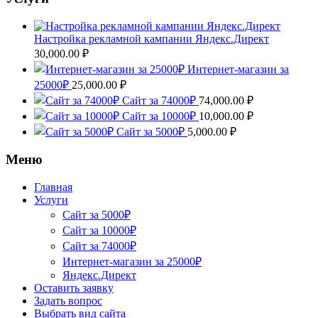
Настройка рекламной кампании Яндекс.Директ
30,000.00
₽
Интернет-магазин за
25000₽
25,000.00
₽
Сайт за 74000₽
74,000.00
₽
Сайт за 10000₽
10,000.00
₽
Сайт за 5000₽
5,000.00
₽
Меню
Главная
Услуги
Сайт за 5000₽
Сайт за 10000₽
Сайт за 74000₽
Интернет-магазин за 25000₽
Яндекс.Директ
Оставить заявку
Задать вопрос
Выбрать вид сайта