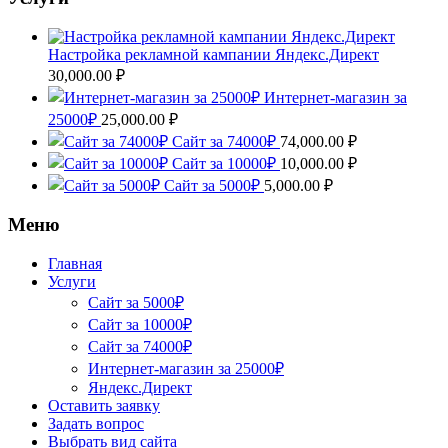
Настройка рекламной кампании Яндекс.Директ
30,000.00
₽
Интернет-магазин за
25000₽
25,000.00
₽
Сайт за 74000₽
74,000.00
₽
Сайт за 10000₽
10,000.00
₽
Сайт за 5000₽
5,000.00
₽
Меню
Главная
Услуги
Сайт за 5000₽
Сайт за 10000₽
Сайт за 74000₽
Интернет-магазин за 25000₽
Яндекс.Директ
Оставить заявку
Задать вопрос
Выбрать вид сайта