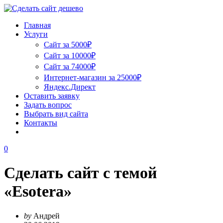
Главная
Услуги
Сайт за 5000₽
Сайт за 10000₽
Сайт за 74000₽
Интернет-магазин за 25000₽
Яндекс.Директ
Оставить заявку
Задать вопрос
Выбрать вид сайта
Контакты
0
Сделать сайт с темой
«Esotera»
by
Андрей