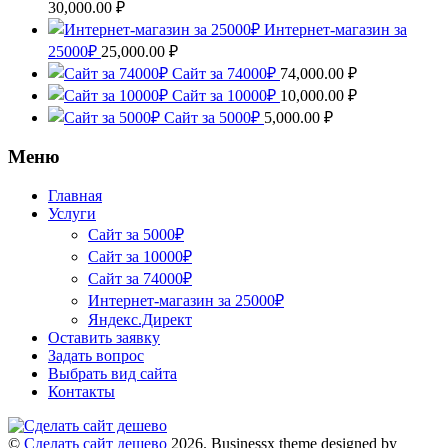
30,000.00
₽
Интернет-магазин за
25000₽
25,000.00
₽
Сайт за 74000₽
74,000.00
₽
Сайт за 10000₽
10,000.00
₽
Сайт за 5000₽
5,000.00
₽
Меню
Главная
Услуги
Сайт за 5000₽
Сайт за 10000₽
Сайт за 74000₽
Интернет-магазин за 25000₽
Яндекс.Директ
Оставить заявку
Задать вопрос
Выбрать вид сайта
Контакты
©
Сделать сайт дешево
2026.
Businessx theme designed by