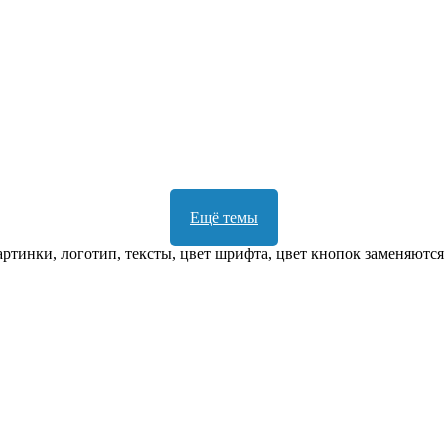
Ещё темы
ртинки, логотип, тексты, цвет шрифта, цвет кнопок заменяются