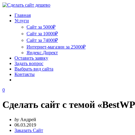
Главная
Услуги
Сайт за 5000₽
Сайт за 10000₽
Сайт за 74000₽
Интернет-магазин за 25000₽
Яндекс.Директ
Оставить заявку
Задать вопрос
Выбрать вид сайта
Контакты
0
Сделать сайт с темой «BestW
by
Андрей
06.03.2019
Заказать Сайт