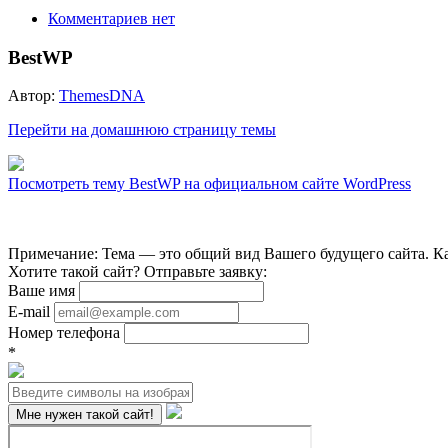
Комментариев нет
BestWP
Автор:
ThemesDNA
Перейти на домашнюю страницу темы
Посмотреть тему BestWP на официальном сайте WordPress
Примечание: Тема — это общий вид Вашего будущего сайта. Ка
Хотите такой сайт? Отправьте заявку:
Ваше имя
E-mail
Номер телефона
*