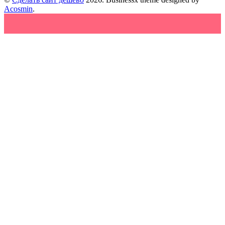
Acosmin
.